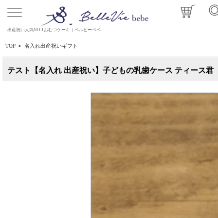
出産祝い人気NO.1おむつケーキ｜ベルビーベベ
TOP
>
名入れ出産祝いギフト
テスト【名入れ 出産祝い】子どもの乳歯ケース ティース君