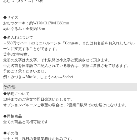
おむつ（Sサイズ）×7枚
◆サイズ
おむつケーキ：約W170×D170×H360mm
ぬいぐるみ：全長約18cm
◆名入れについて
＋550円でハートのミニバルーンを「Congrats」またはお名前をお入れしたバル
ーンに変更することができます。
英字8文字程度。
最初の文字は大文字、それ以降は小文字と変換させて頂きます。
※お名前を日本語でご記入されている場合は、英語に変換させて頂きます。
予めご了承くださいませ。
例：みづき→Mizuki、しょうへい→Shohei
その他
◆納期について
13時までのご注文で即日発送いたします。
オプションバルーンご希望の場合は、2営業日以降でのお届けになります。
◆同梱商品
全ての商品と同梱可能です
◆その他
※土・日・祝日の発送業務はお休みです。