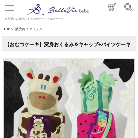
出産祝い人気NO.1おむつケーキ｜ベルビーベベ
TOP
>
販売終了アイテム
【おむつケーキ】変身おくるみ＆キャップ+バイツケーキ