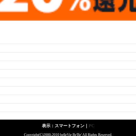
表示：スマートフォン｜
PC
Copyright(C)2000-2010 belleVie Be'Be' All Rights Reserved.