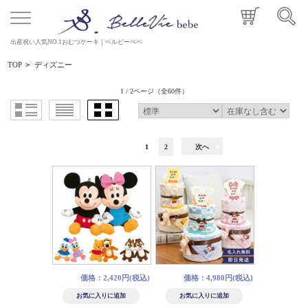
出産祝い人気NO.1おむつケーキ｜ベルビーベベ
TOP
>
ディズニー
1 / 2ページ
（全60件）
1
2
次へ
価格：2,420円(税込)
価格：4,980円(税込)