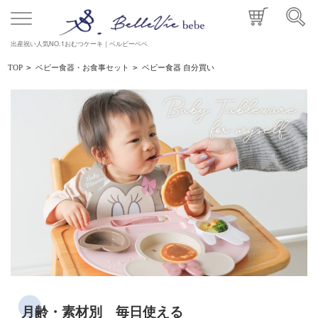
出産祝い人気NO.1おむつケーキ｜ベルビーベベ
ベビー食器 自分買い
TOP
>
ベビー食器・お食事セット
>
月齢・素材別 毎日使える