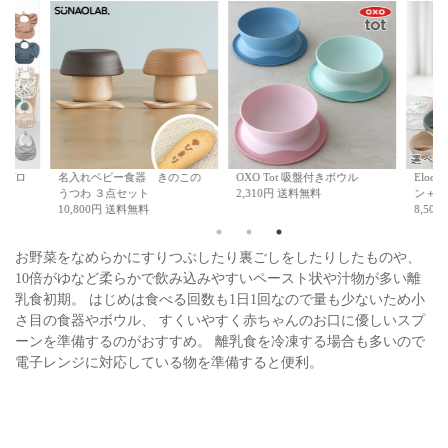
名入れベビー食器 きのこの
OXO Tot 吸盤付きボウル
Elodie エ
うつわ ３点セット
2,310円 送料無料
ン＋シリコン
10,800円 送料無料
8,500円 送
お野菜をなめらかにすりつぶしたり裏ごしをしたりしたものや、
10倍がゆなど柔らかで飲み込みやすいペースト状や汁物が多い離
乳食初期。 はじめは食べる回数も1日1回なので量も少ないため小
さ目の食器やボウル、 すくいやすく赤ちゃんのお口に優しいスプ
ーンを準備するのがおすすめ。 離乳食を冷凍する場合も多いので
電子レンジに対応している物を準備すると便利。