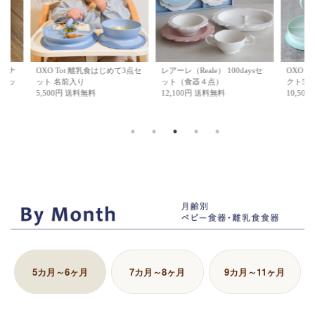
OXO Tot 離乳食はじめて3点セ
レアーレ（Reale） 100daysセ
OXO Tot 
ット 名前入り
ット（食器４点）
クト5点セッ
5,500円 送料無料
12,100円 送料無料
10,500円 送
5カ月～6ヶ月
7カ月～8ヶ月
9カ月～11ヶ月