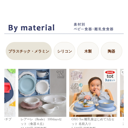
プラスチック・メラミン
シリコン
木製
陶器
レアーレ（Reale） 100daysセ
リッチェル トライ マグセット
ミッキー・ミニー アイコンラ
Reale レアーレシリーズ・フ
OXO Tot 
ミッキー・ミ
ット（食器４点）
プレミアム
ンチプレート
ルセット（５点セット）
ト
ンチプレート
12,100円 送料無料
6,280円 送料無料
1,980円
14,980円 送料無料
2,530円
ット+アクリ
ーマグ
5,980円 送
レアーレ（Reale） 100daysセ
OXO Tot 離乳食はじめて3点セ
ミッキー・ミ
ット（食器４点）
ット 名前入り
ンチプレート