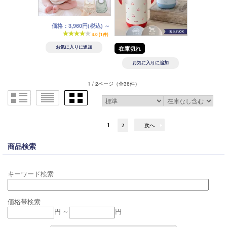
価格：3,960円(税込)
～
4.0 (1件)
在庫切れ
1 / 2ページ
（全36件）
1
2
次へ
商品検索
キーワード検索
価格帯検索
円 ～
円