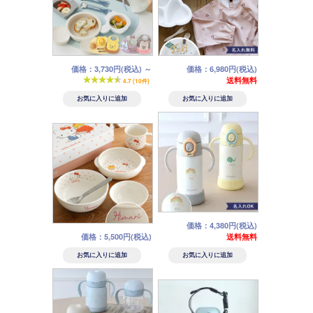
7,700円 送料無料
8,500円 送料無料
7,700円 送
名入れ木製子ども食器9点セット
はらぺこあおむし ベビー食器5
名入れベビー食器 きのこのう
ハローキティ ピンクハート 食器
グランデック サンシャイン 箱入
点セット+お名前入りエプロンセ
つわ ３点セット
ギフトセット
りギフトセット
ット
10,800円 送料無料
5,500円
12,000円 送料無料
5,480円 送料無料
価格：3,730円(税込)
～
価格：6,980円(税込)
送料無料
4.7 (10件)
価格：4,380円(税込)
価格：5,500円(税込)
送料無料