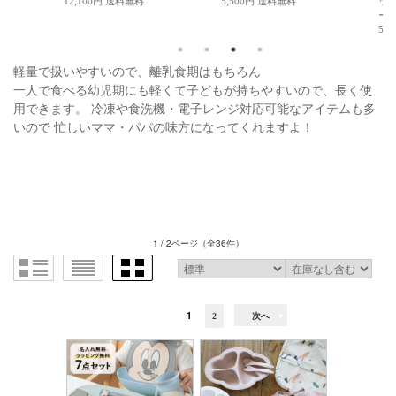
12,100円 送料無料
5,500円 送料無料
ット+アクリ
ーマグ
5,980円 送
軽量で扱いやすいので、離乳食期はもちろん
一人で食べる幼児期にも軽くて子どもが持ちやすいので、長く使
用できます。 冷凍や食洗機・電子レンジ対応可能なアイテムも多
いので 忙しいママ・パパの味方になってくれますよ！
1 / 2ページ
（全36件）
1
2
次へ
リーウッド アルネ ディバイダ
Elodie エロディ お食事エプロ
リーウッド 
ープレート
ン＋シリコンボールセット
セット