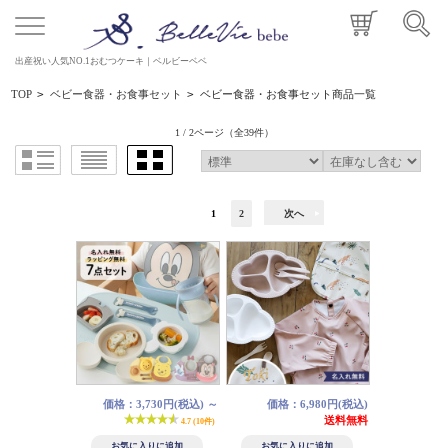
出産祝い人気NO.1おむつケーキ｜ベルビーベベ
TOP
>
ベビー食器・お食事セット
>
ベビー食器・お食事セット商品一覧
1 / 2ページ
（全39件）
1
2
次へ
価格：3,730円(税込)
～
価格：6,980円(税込)
送料無料
4.7 (10件)