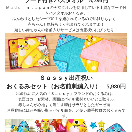
フード付きバスタオル 5,280円
Ｍａｄｅ ｉｎ Ｊａｐａｎの今治タオルを使用している上質なフード付
きバスタオルおくるみ。
ふんわりとしたシープ加工を施されているので肌触りもよく、
赤ちゃんも気持ちよく包まれてくれますよ！
嬉しい赤ちゃんの名前入りサービスは出産祝いにぴったり！
Ｓａｓｓｙ出産祝い
おくるみセット（お名前刺繍入り） 5,980円
出産祝いに人気の「Ｓａｓｓｙ」ブランドのおくるみは、
表面はガーゼ素材、裏面はパイル素材といいとこ取り♪♪
赤ちゃんが心地よく過ごす時はサラリとしたガーゼ面、
お昼寝時には汗を吸い取るパイル面を、と使い勝手抜群のおくるみで
す。