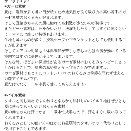
ができますよ♪
■ガーゼ素材
夏は、湿気が多く暑い日が続くため通気性が良く吸収力の高い薄手のガ
ーゼ素材のおくるみが好まれます。
そして直接赤ちゃんの肌に触れても刺激が少ないのが特徴です。
またガーゼ素材は、汗をかいたり、洗濯をしたりしてもすぐに乾くとい
う、ママには嬉しい特徴もあります。
生地も薄いものが多く、授乳ケープやブランケットとしても使用するこ
とが出来ます！
そしてエアコン対策も！体温調節が苦手な赤ちゃんは冷房が効いている
室内ではすぐに身体が冷えてしまいます。
そんな時、ほどよい保温性があるガーゼ素材のおくるみをベビーにさっ
とかけることで、冷房の風や冷えから守ることができますよ。
ガーゼ素材でもとくにコットン100％のおくるみは季節を問わず使える
万能アイテム♪です。
夏だけでなく、一年中長く使ってもらえますよ♪
■パイル素材
タオルと同じ素材でふんわりと柔らかく肌触りのパイル生地はぜひとも
夏に使ってもらいたいおくるみ素材！
夏の赤ちゃんは汗っかき！！吸水性抜群なので、汗をすぐに吸い取って
くれますよ♪
おくるみとしての使い方のほかにお昼寝時のタオルケット代わりとして
使用することもできます。