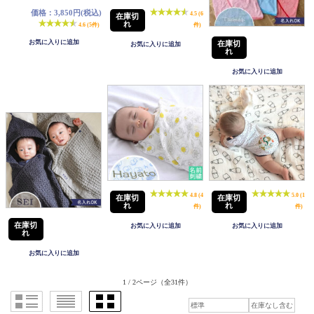
価格：3,850円(税込)
4.5 (6
在庫切
れ
4.6 (5件)
件)
在庫切
れ
4.8 (4
5.0 (1
在庫切
在庫切
れ
れ
件)
件)
在庫切
れ
1 / 2ページ
（全31件）