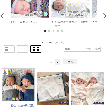
み素材
おくるみ巻き方いろいろ
おくるみが出産祝いに喜ばれ
人気おくる
る理由
1
2
3
4
5
1 / 2ページ
（全31件）
1
2
次へ
価格：5,280円(税込)