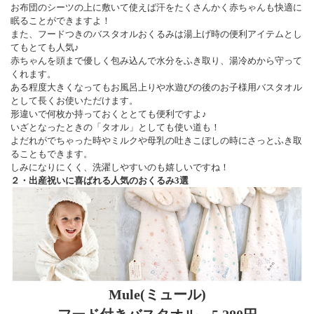
お布団のシーツの上に敷いて使えば汗をたくさんかく赤ちゃんも快適に
眠ることができますよ！
また、フードつきのバスタオルおくるみは湯上げ時の便利アイテムとし
てもとても人気♪
赤ちゃんを頭まで優しく包み込んで水分をふき取り、湯冷めから守って
くれます。
ある程度大きくなってもお風呂上りや水遊びの後のお子様用バスタオル
として長くお使いただけます。
形違いで何枚か持っておくととても便利ですよ♪
いざとなったときの「タオル」としても使い道も！
よだれがでちゃった時やミルクや母乳の吐きこぼしの時にさっとふき取
ることもできます。
しみになりにくく、洗濯しやすいのも嬉しいですね！
２・出産祝いに喜ばれる人気のおくるみ3選
Mule(ミュール)