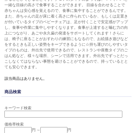
一緒な目線の高さで食事することができます。 目線を合わせることで
赤ちゃんは安心感を覚えるので、食事に集中することができるんです。
また、赤ちゃんの足が床に着く高さに作られているか、もしくは足置き
が付いているタイプのベビーチェアは、足が付くことで安定感がアップ
し、食事や作業に集中しやすくなります。食事が上達すると噛む力の向
上につながり、あごや永久歯の発達をサポートしてくれます！さらに
は、椅子に座ることがおすわりの練習にもなるので、お絵描き遊びなど
をするときも正しい姿勢をキープできるように☆持ち運びのしやすいタ
イプのものは、外出先で使用できるので、レストランや座敷タイプのご
はん処など、様々な場所、シーンで活用できます。外出先でずっとだっ
こしなくてはならない事態を避けることができるので、持っているとと
ても安心できます。
該当商品はありません。
商品検索
キーワード検索
価格帯検索
円 ～
円