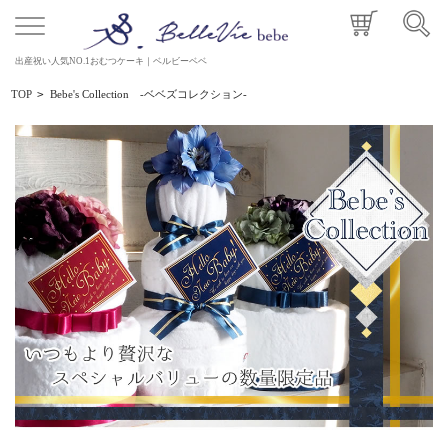
出産祝い人気NO.1おむつケーキ｜ベルビーベベ
TOP
>
Bebe's Collection -ベベズコレクション-