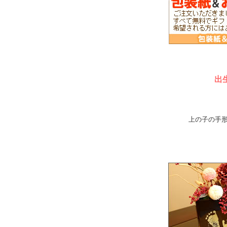
出
上の子の手