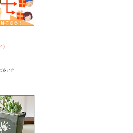
^）
せください☆