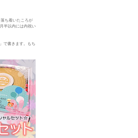
し落ち着いたころが
ヶ月半以内には内祝い
」で書きます。もち