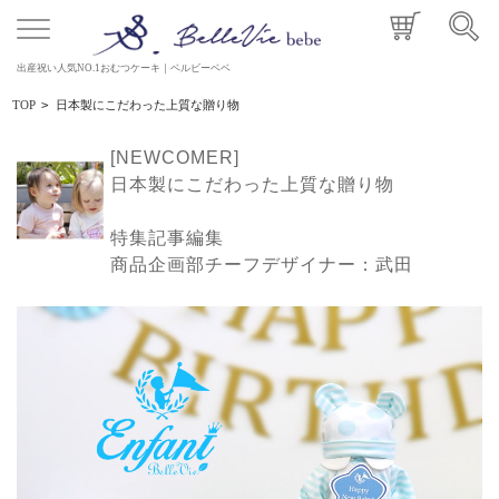
出産祝い人気NO.1おむつケーキ｜ベルビーベベ
TOP
>
日本製にこだわった上質な贈り物
[NEWCOMER]
日本製にこだわった上質な贈り物
特集記事編集
商品企画部チーフデザイナー：武田