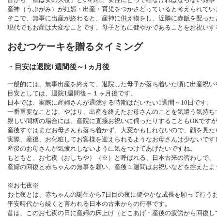
産神（うぶがみ）が妊娠・出産・育児をつかさどっていると考えられてい
そこで、無事に出産が終わると、産神に供え物をし、近隣に赤飯を配った
現代でもお産は大変なことです。母子ともに健やかであることをお祝いす
おむつケーキを贈るタイミング
・目安は退院1週間後～1ヵ月後
一般的には、無事出産を終えて、退院した母子が落ち着いた頃に出産祝い
目安としては、退院1週間後～１ヶ月後です。
日本では、実際に産婦さんが退院する時期はだいたい1週間～10日です。
一番重要なことは、やはり、出産を終えたお母さんのことを気遣う気持ち
親しい間柄の場合には、産院に直接お祝いに伺ったりすることもOKです
産後すぐはまだお母さんも落ち着かず、大変かもしれないので、顔を見た
実際、産後、お化粧してお客様を迎えられるようなお母さんは少ないです
産後のお母さんが気疲れしないように気をつけてあげたいですね。
もともと、お七夜（おしちや）（※）と呼ばれる、日本古来の習わしで、
産婦の回復と赤ちゃんの無事を願い、産後１週間はお祝いなどを控えたよ
※お七夜※
お七夜とは、赤ちゃんの誕生から7日目の夜に健やかな成長を願って行う
平安時代から続くと言われる日本の古来からの行事です。
昔は、このお七夜の日に産婦の床上げ（とこあげ・産後の疲労から回復し