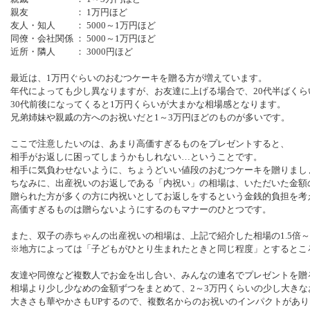
親友 ： 1万円ほど
友人・知人 ： 5000～1万円ほど
同僚・会社関係 ： 5000～1万円ほど
近所・隣人 ： 3000円ほど
最近は、1万円ぐらいのおむつケーキを贈る方が増えています。
年代によっても少し異なりますが、お友達に上げる場合で、20代半ばくらい
30代前後になってくると1万円くらいが大まかな相場感となります。
兄弟姉妹や親戚の方へのお祝いだと1～3万円ほどのものが多いです。
ここで注意したいのは、あまり高価すぎるものをプレゼントすると、
相手がお返しに困ってしまうかもしれない…ということです。
相手に気負わせないように、ちょうどいい値段のおむつケーキを贈りまし
ちなみに、出産祝いのお返しである「内祝い」の相場は、いただいた金額
贈られた方が多くの方に内祝いとしてお返しをするという金銭的負担を考
高価すぎるものは贈らないようにするのもマナーのひとつです。
また、双子の赤ちゃんの出産祝いの相場は、上記で紹介した相場の1.5倍
※地方によっては「子どもがひとり生まれたときと同じ程度」とするとこ
友達や同僚など複数人でお金を出し合い、みんなの連名でプレゼントを贈
相場より少し少なめの金額ずつをまとめて、2～3万円くらいの少し大き
大きさも華やかさもUPするので、複数名からのお祝いのインパクトがあり