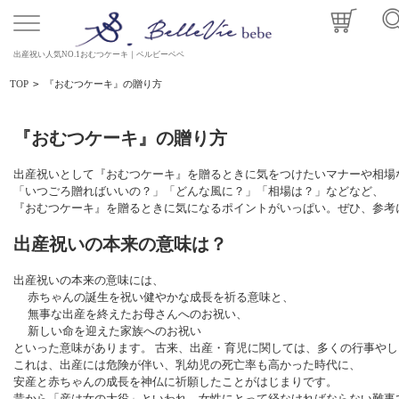
出産祝い人気NO.1おむつケーキ｜ベルビーベベ
TOP
>
『おむつケーキ』の贈り方
『おむつケーキ』の贈り方
出産祝いとして『おむつケーキ』を贈るときに気をつけたいマナーや相場
「いつごろ贈ればいいの？」「どんな風に？」「相場は？」などなど、
『おむつケーキ』を贈るときに気になるポイントがいっぱい。ぜひ、参考
出産祝いの本来の意味は？
出産祝いの本来の意味には、
赤ちゃんの誕生を祝い健やかな成長を祈る意味と、
無事な出産を終えたお母さんへのお祝い、
新しい命を迎えた家族へのお祝い
といった意味があります。 古来、出産・育児に関しては、多くの行事や
これは、出産には危険が伴い、乳幼児の死亡率も高かった時代に、
安産と赤ちゃんの成長を神仏に祈願したことがはじまりです。
昔から「産は女の大役」といわれ、女性にとって経なければならない難事