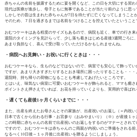
赤ちゃんの名前を披露するために宴を開くなど、この日を大切にする習わ
現代は医療が進歩し、母子ともに無事であることが当たり前のように思っ
しかしその昔は生まれた赤ちゃんが7日を待たずに亡くなってしまうこと
そのため、７日を過ぎるまでは名前をつけることを控えていたということ
おむつケーキはある程度のサイズもあるので、病院も近く、車での行き来
退院のタイミングを見計らって、少し落ち着きはじめる産後3週間ごろに
あまり負担なく、喜んで受け取っていただけるかもしれませんね。
・病院へお見舞い・お祝いに行くときは・・・
おむつケーキなら、生ものなどではないので、病室でも安心して飾ってい
ですが、あまり大きすぎたりするとおき場所に困ったりすることも・・・
退院時、持ち帰りの荷物になることも考慮してあげたいところです。
とはいえ、味気ない病室に可愛いおむつケーキが飾られると、ママも癒さ
ポイントさえ押さえていれば、お花を持っていくよりも、実用的で喜ばれ
・遅くても産後1ヶ月くらいまでに・・・
また、出産を終えたお母さんとその家族が、出産祝いのお返し（＝内祝い
日本で古くから伝わる行事・お宮参り（おみやまいり）（※）が産後１ヶ
この時期に赤ちゃんの名前で出産祝いのお返しをするのがマナーとされて
ですので、おむつケーキは赤ちゃんのご両親が内祝いのご準備をされる前
なるべく10日後～１ヶ月後に出産祝いを贈るようにしましょう。