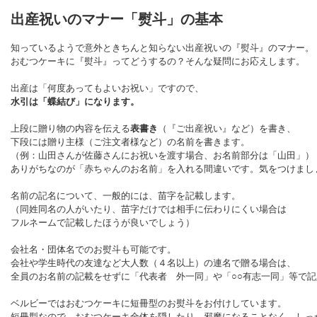
出産祝いのマナー「熨斗」の基本
知っているようで意外ときちんと知らない出産祝いの『熨斗』のマナー。
おむつケーキに『熨斗』ってどうするの？そんな疑問にお応えします。
出産は「何度あってもよいお祝い」ですので、
水引は「蝶結び」になります。
上段に贈り物の内容を伝える
表書き
（『ご出産祝い』など）を書き、
下段には贈り主様（ご注文者様など）の名前を書きます。
（例：山田さんが佐藤さんにお祝いを渡す場合、お名前部分は「山田」）
ありがちなのが「赤ちゃんのお名前」を入れる間違いです。気をつけまし
名前の記名について、一般的には、苗字を記載します。
（同姓同名の人がいたり、苗字だけでは相手に伝わりにくい場合は
フルネームで記載したほうが良いでしょう）
会社名・団体名でのお熨斗も可能です。
会社や学生時代の友達など大人数（４名以上）の連名で贈る場合は、
全員のお名前の記載をせずに「代表者 外一同」や「○○有志一同」等で
ベルビーではおむつケーキに短冊型のお熨斗をお付けしています。
短冊型なので、おむつケーキ全体を隠したり、邪魔になることなく、しっ