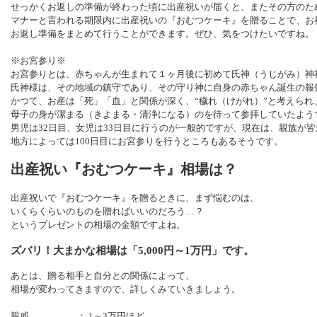
せっかくお返しの準備が終わった頃に出産祝いが届くと、またその方のた
マナーと言われる期限内に出産祝いの『おむつケーキ』を贈ることで、お
お返し準備をまとめて行うことができます。ぜひ、気をつけたいですね。
※お宮参り※
お宮参りとは、赤ちゃんが生まれて１ヶ月後に初めて氏神（うじがみ）神
氏神様は、その地域の鎮守であり、その守り神に自身の赤ちゃん誕生の報
かつて、お産は「死」「血」と関係が深く、“穢れ（けがれ）”と考えられ
母子の身が潔まる（きよまる・清浄になる）のを待って参拝していたよう
男児は32日目、女児は33日目に行うのが一般的ですが、現在は、親族が
地方によっては100日目にお宮参りを行うところもあるそうです。
出産祝い『おむつケーキ』相場は？
出産祝いで『おむつケーキ』を贈るときに、まず悩むのは、
いくらくらいのものを贈ればいいのだろう…？
というプレゼントの相場の金額ですよね。
ズバリ！大まかな相場は「5,000円～1万円」です。
あとは、贈る相手と自分との関係によって、
相場が変わってきますので、詳しくみていきましょう。
親戚 ： 1～3万円ほど