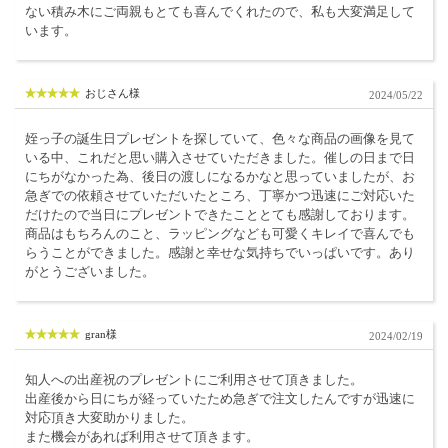
ない積み木にご両親もとても喜んでくれたので、私も大変満足して
います。
おじさん様
2024/05/22
姪っ子の誕生日プレゼントを探していて、色々な商品の画像を見て
いる中、これだと思い購入させていただきました。催しの日まで日
にちがなかった為、後日の渡しになるかなと思っていましたが、お
急ぎでの依頼させていただいたところ、丁寧かつ迅速にご対応いた
だけたので当日にプレゼントできたこととても感謝しております。
商品はもちろんのこと、ラッピングなども可愛くキレイで喜んでも
らうことができました。感謝と幸せな気持ちでいっぱいです。あり
がとうございました。
gran様
2024/02/19
知人への出産祝のプレゼントにご利用させて頂きました。
出産後から日にちが経っていたため急ぎで注文したんですが迅速に
対応頂き大変助かりました。
また機会があれば利用させて頂きます。