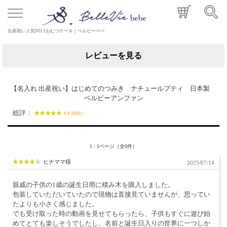
出産祝い人気NO.1おむつケーキ｜ベルビーベベ
レビューを見る
【名入れ 出産祝い】はじめてのつみき ナチュールプティ 日本製
ベルビーアンファン
総評：
4.8 (6件)
1 / 1ページ（全6件）
ヒナママ様
2025/07/14
親戚の子供の1歳の誕生日用に積み木を購入しました。
包装していただいていたので現物は直接見ていませんが、思ってい
たよりも小さく感じました。
でも受け取った時の動画を見せてもらったら、子供もすぐに遊び始
めてとても楽しそうでしたし、名前と誕生日入りの世界に一つしか