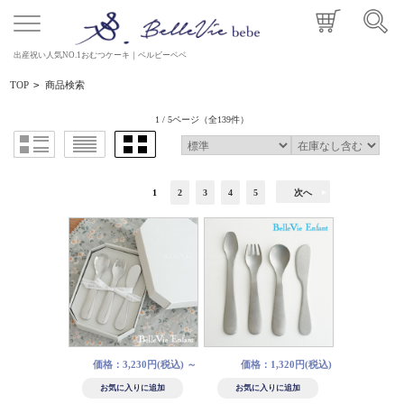
出産祝い人気NO.1おむつケーキ｜ベルビーベベ
TOP
>
商品検索
1 / 5ページ
（全139件）
1
2
3
4
5
次へ
価格：3,230円(税込)
～
価格：1,320円(税込)